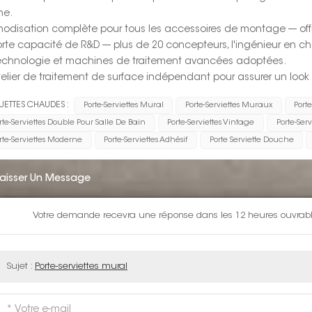
ne.
Anodisation complète pour tous les accessoires de montage --- off
Forte capacité de R&D --- plus de 20 concepteurs, l'ingénieur en c
Technologie et machines de traitement avancées adoptées.
Atelier de traitement de surface indépendant pour assurer un lo
UETTES CHAUDES :
Porte-Serviettes Mural
Porte-Serviettes Muraux
Port
rte-Serviettes Double Pour Salle De Bain
Porte-Serviettes Vintage
Porte-Ser
rte-Serviettes Moderne
Porte-Serviettes Adhésif
Porte Serviette Douche
Laisser Un Message
Votre demande recevra une réponse dans les 12 heures ouvrable
Sujet :
Porte-serviettes mural