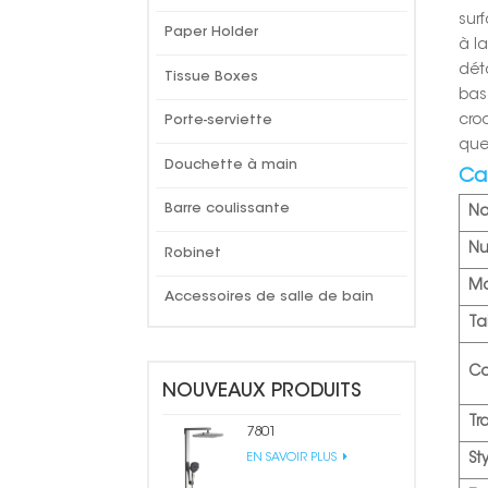
sur
Paper Holder
à la
déta
Tissue Boxes
bas
cro
Porte-serviette
que
Douchette à main
Ca
Barre coulissante
N
Nu
Robinet
Ma
Accessoires de salle de bain
Tai
Co
NOUVEAUX PRODUITS
Tr
7801
St
EN SAVOIR PLUS