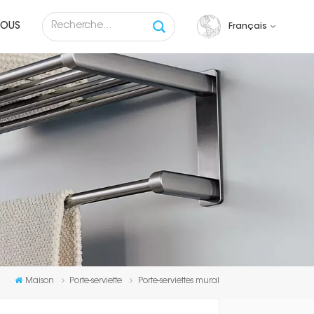
NOUS
Français
English
français
русский
español
Tiếng việt
Maison
Porte-serviette
Porte-serviettes mural