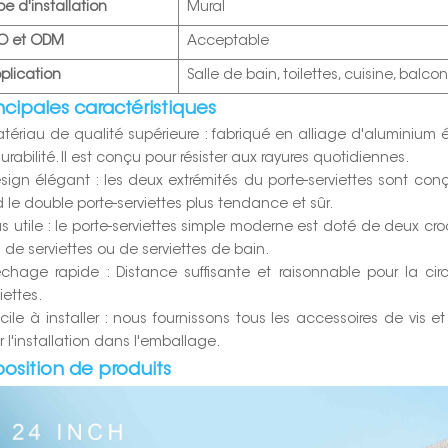
pe d'installation
Mural
O et ODM
Acceptable
plication
Salle de bain, toilettes, cuisine, balcon
ncipales caractéristiques
atériau de qualité supérieure : fabriqué en alliage d'aluminium é
urabilité. Il est conçu pour résister aux rayures quotidiennes.
esign élégant : les deux extrémités du porte-serviettes sont co
d le double porte-serviettes plus tendance et sûr.
lus utile : le porte-serviettes simple moderne est doté de deux c
s de serviettes ou de serviettes de bain.
échage rapide : Distance suffisante et raisonnable pour la cir
iettes.
acile à installer : nous fournissons tous les accessoires de vis et
r l'installation dans l'emballage.
position de produits