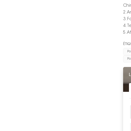
Chi
2. 
3. 
4. 
5. 
ÉTIQ
Po
Po