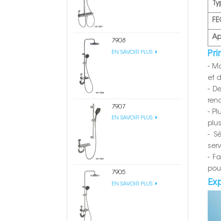
Ty
FE
Ap
7908
Pri
EN SAVOIR PLUS
- M
et d
- D
ren
7907
- P
EN SAVOIR PLUS
plu
- S
serv
- F
pou
7905
Ex
EN SAVOIR PLUS