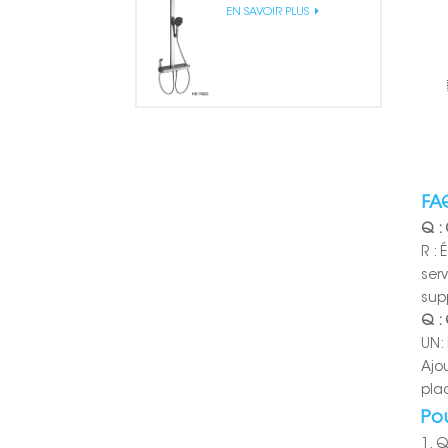
EN SAVOIR PLUS
FA
Q :
R :
ser
sup
Q : 
UN:
Ajo
pla
Pou
1. 