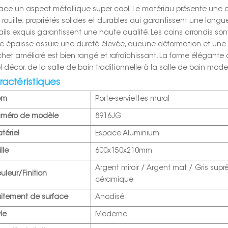
face un aspect métallique super cool. Le matériau présente une du
 rouille; propriétés solides et durables qui garantissent une longu
ils exquis garantissent une haute qualité. Les coins arrondis sont j
e épaisse assure une dureté élevée, aucune déformation et une u
chet amélioré est bien rangé et rafraîchissant. La forme élégante
l décor, de la salle de bain traditionnelle à la salle de bain mode
ractéristiques
om
Porte-serviettes mural
méro de modèle
8916JG
tériel
Espace Aluminium
lle
600x150x210mm
Argent miroir / Argent mat / Gris supr
uleur/Finition
céramique
aitement de surface
Anodisé
yle
Moderne