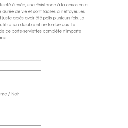
reté élevée, une résistance à la corrosion et
e durée de vie et sont faciles à nettoyer. Les
uste après avoir été polis plusieurs fois. La
tilisation durable et ne tombe pas. Le
 de ce porte-serviettes complète n'importe
rne.
ême / Noir