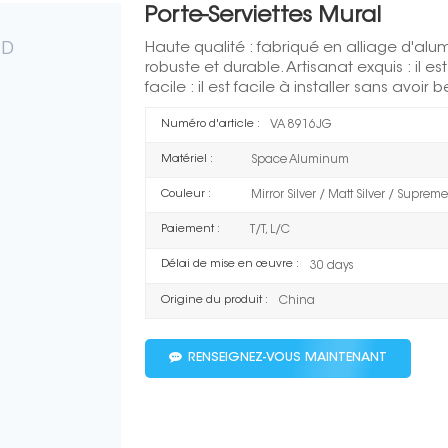
Porte-Serviettes Mural
Haute qualité : fabriqué en alliage d'alum
robuste et durable. Artisanat exquis : il es
facile : il est facile à installer sans avoir
Numéro d'article :
VA 8916JG
Matériel :
Space Aluminum
Couleur :
Mirror Silver / Matt Silver / Supre
Paiement :
T/T, L/C
Délai de mise en œuvre :
30 days
Origine du produit :
China
RENSEIGNEZ-VOUS MAINTENANT