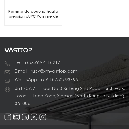
Pomme de douche haute
pression cUPC Pomme de
douche fixe 3 pouces
Tél : +86-592-2118217
E-mail : ruby@xmvasttop.com
WhatsApp : +86 15750793798
Unit 707, 7th Floor, No.8 Xinfeng 2nd Road, Torch Park,
Torch Hi-Tech Zone, Xiamen (North Rongxin Building)
361006