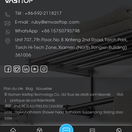
Tél : +86-592-2118217
E-mail : ruby@xmvasttop.com
WhatsApp : +86 15750793798
Unit 707, 7th Floor, No.8 Xinfeng 2nd Road, Torch Park,
Torch Hi-Tech Zone, Xiamen (North Rongxin Building)
361006
Plan du site
Blog
Nouvelles
© Xiamen Vasttop Technology Co., Ltd. Tous les droits sont réservés .
XML
|
politique de confidentialité
IPv6 RÉSEAU PRIS EN CHARGE
Links :
Gowlybathroom
Shower head
Bathroom Suspending Sliding door
roller