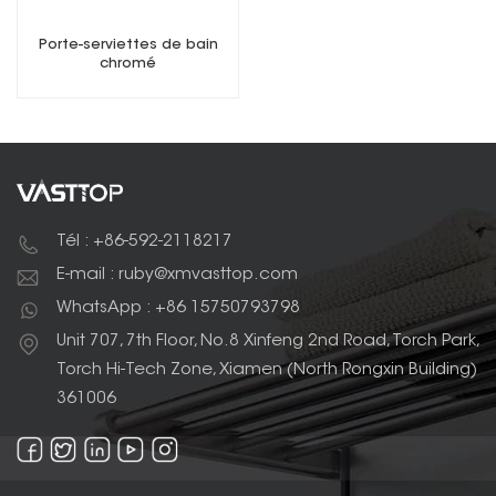
Porte-serviettes de bain
chromé
Tél : +86-592-2118217
E-mail : ruby@xmvasttop.com
WhatsApp : +86 15750793798
Unit 707, 7th Floor, No.8 Xinfeng 2nd Road, Torch Park,
Torch Hi-Tech Zone, Xiamen (North Rongxin Building)
361006