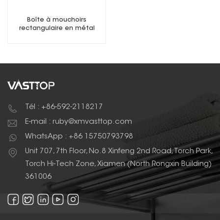
Boîte à mouchoirs
rectangulaire en métal
Tél : +86-592-2118217
E-mail : ruby@xmvasttop.com
WhatsApp : +86 15750793798
Unit 707, 7th Floor, No.8 Xinfeng 2nd Road, Torch Park,
Torch Hi-Tech Zone, Xiamen (North Rongxin Building)
361006