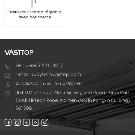
Barre coulissante réglable
avec douchette
Tél : +86-592-2118217
E-mail : ruby@xmvasttop.com
WhatsApp : +86 15750793798
Unit 707, 7th Floor, No.8 Xinfeng 2nd Road, Torch Park,
Torch Hi-Tech Zone, Xiamen (North Rongxin Building)
361006