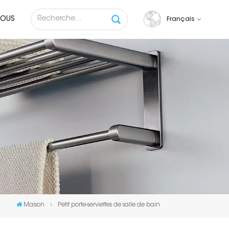
NOUS
Français
English
français
русский
español
Tiếng việt
Maison
Petit porte-serviettes de salle de bain