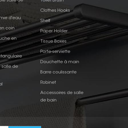
ble salle de
Toilet Brush
Clothes Hooks
mie d'eau
Shelf
en coin
Paper Holder
ouche en
Tissue Boxes
Porte-serviette
tangulaire
Douchette à main
 salle de
Barre coulissante
Robinet
al
Accessoires de salle
de bain