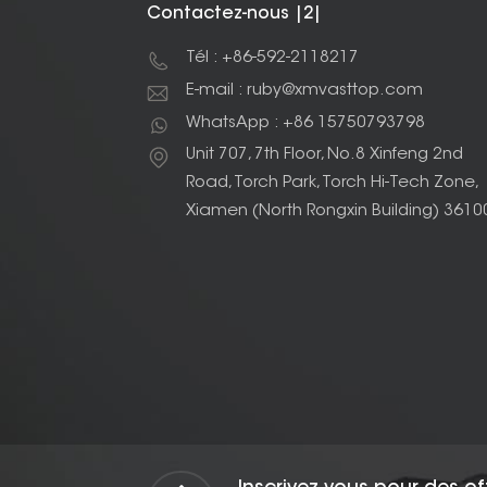
Contactez-nous |2|
Tél : +86-592-2118217
E-mail : ruby@xmvasttop.com
WhatsApp : +86 15750793798
Unit 707, 7th Floor, No.8 Xinfeng 2nd
Road, Torch Park, Torch Hi-Tech Zone,
Xiamen (North Rongxin Building) 3610