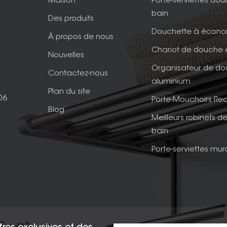
Maison
Porte-serviettes dou
bain
Des produits
Douchette à écono
À propos de nous
Chariot de douche 
Nouvelles
Organisateur de d
Contactez-nous
aluminium
Plan du site
06
Porte-Mouchoirs Rec
Blog
Meilleurs robinets de
bain
Porte-serviettes mur