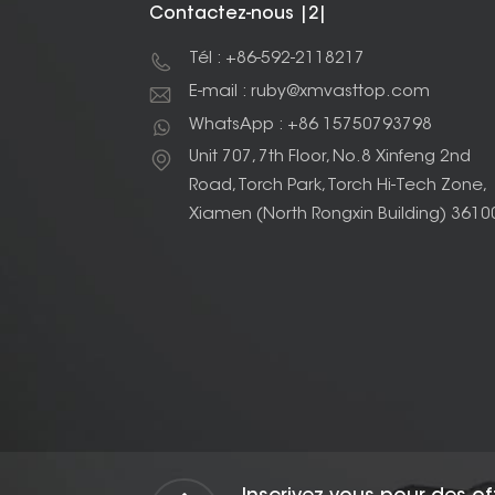
Contactez-nous |2|
Tél : +86-592-2118217
E-mail : ruby@xmvasttop.com
WhatsApp : +86 15750793798
Unit 707, 7th Floor, No.8 Xinfeng 2nd
Road, Torch Park, Torch Hi-Tech Zone,
Xiamen (North Rongxin Building) 3610