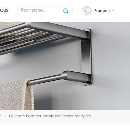
NOUS
Français
English
français
русский
español
Tiếng việt
n
Douche à barre coulissante pour personnes âgées