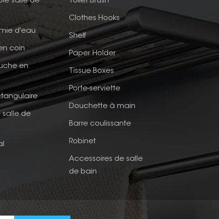
ble salle de
Toilet Brush
Clothes Hooks
mie d'eau
Shelf
en coin
Paper Holder
ouche en
Tissue Boxes
Porte-serviette
tangulaire
Douchette à main
 salle de
Barre coulissante
Robinet
al
Accessoires de salle
de bain