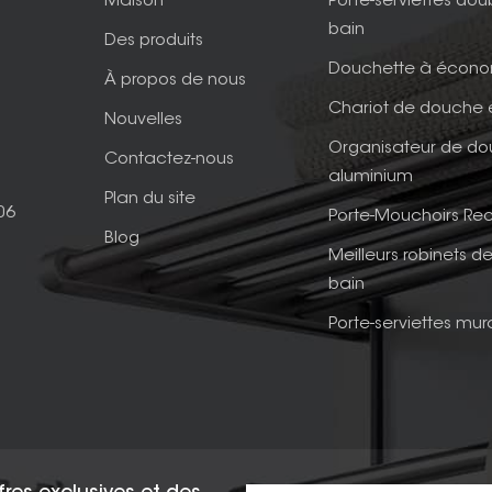
Maison
Porte-serviettes dou
bain
Des produits
Douchette à écono
À propos de nous
Chariot de douche 
Nouvelles
Organisateur de d
Contactez-nous
aluminium
Plan du site
06
Porte-Mouchoirs Rec
Blog
Meilleurs robinets de
bain
Porte-serviettes mur