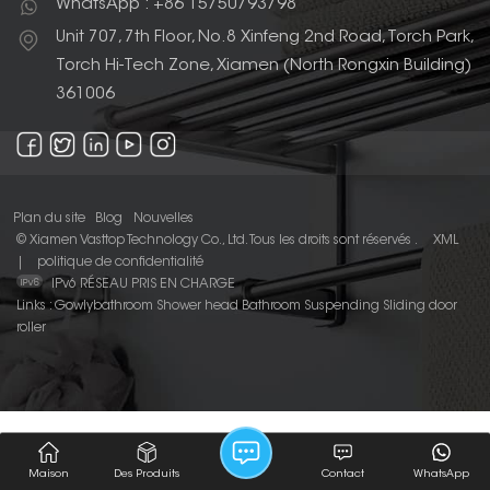
WhatsApp : +86 15750793798
Unit 707, 7th Floor, No.8 Xinfeng 2nd Road, Torch Park,
Torch Hi-Tech Zone, Xiamen (North Rongxin Building)
361006
Plan du site
Blog
Nouvelles
© Xiamen Vasttop Technology Co., Ltd. Tous les droits sont réservés .
XML
|
politique de confidentialité
IPv6 RÉSEAU PRIS EN CHARGE
Links :
Gowlybathroom
Shower head
Bathroom Suspending Sliding door
roller
Maison
Des Produits
Contact
WhatsApp