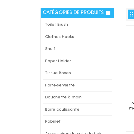
CATÉGORIES DE PRODUITS
Toilet Brush
Clothes Hooks
Shelf
Paper Holder
Tissue Boxes
Porte-serviette
Douchette à main
P
mo
Barre coulissante
Robinet
Accessoires de salle de bain