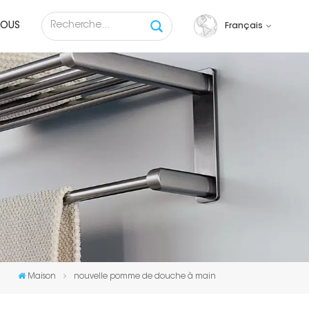
NOUS
Français
English
français
русский
español
Tiếng việt
Maison
nouvelle pomme de douche à main