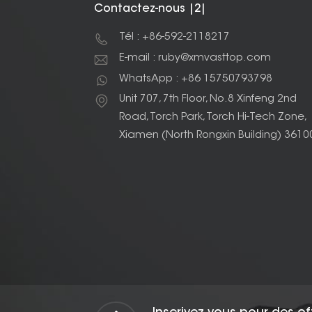
Contactez-nous |2|
Tél : +86-592-2118217
E-mail : ruby@xmvasttop.com
WhatsApp : +86 15750793798
Unit 707, 7th Floor, No.8 Xinfeng 2nd
Road, Torch Park, Torch Hi-Tech Zone,
Xiamen (North Rongxin Building) 3610