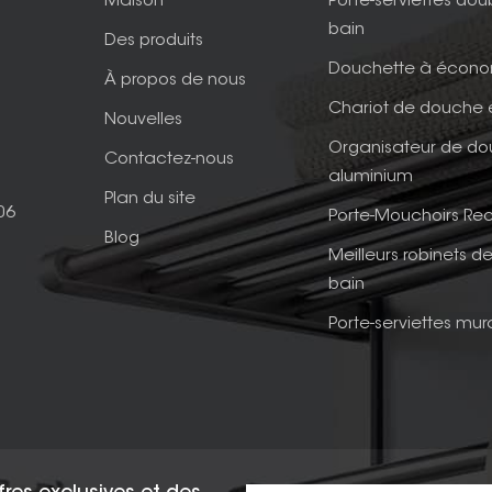
Maison
Porte-serviettes dou
bain
Des produits
Douchette à écono
À propos de nous
Chariot de douche 
Nouvelles
Organisateur de d
Contactez-nous
aluminium
Plan du site
06
Porte-Mouchoirs Rec
Blog
Meilleurs robinets de
bain
Porte-serviettes mur