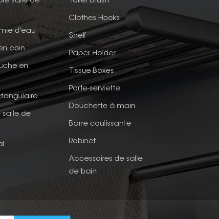
ble salle de
Toilet Brush
Clothes Hooks
mie d'eau
Shelf
en coin
Paper Holder
ouche en
Tissue Boxes
Porte-serviette
tangulaire
Douchette à main
 salle de
Barre coulissante
Robinet
al
Accessoires de salle
de bain