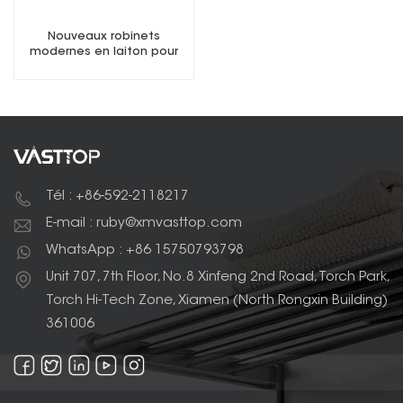
Nouveaux robinets
modernes en laiton pour
salle de bain
Tél : +86-592-2118217
E-mail : ruby@xmvasttop.com
WhatsApp : +86 15750793798
Unit 707, 7th Floor, No.8 Xinfeng 2nd Road, Torch Park,
Torch Hi-Tech Zone, Xiamen (North Rongxin Building)
361006