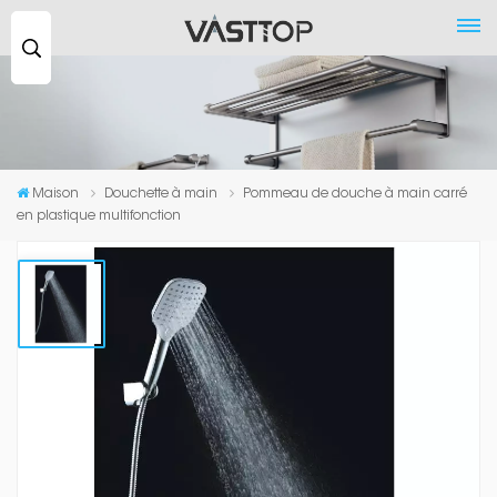
Recherche
...
Maison
Douchette à main
Pommeau de douche à main carré
en plastique multifonction
Pommeau De Douche À Main Carré
En Plastique Multifonction
Douchette en plastique à 4 fonctions
Fini : Chromé
Fonction : Pulvérisation/Turbo/Spray+Turbo/Pause