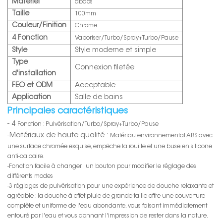
Matériel
abdos
Taille
100mm
Couleur/Finition
Chrome
4 Fonction
Vaporiser/Turbo/Spray+Turbo/Pause
Style
Style moderne et simple
Type
Connexion filetée
d'installation
FEO et ODM
Acceptable
Application
Salle de bains
Principales caractéristiques
- 4
Fonction : Pulvérisation/Turbo/Spray+Turbo/Pause
-
Matériaux de haute qualité :
Matériau environnemental ABS avec
une surface chromée exquise, empêche la rouille et une buse en silicone
anti-calcaire.
-Fonction facile à changer : un bouton pour modifier le réglage des
différents modes
-3 réglages de pulvérisation pour une expérience de douche relaxante et
agréable : la douche à effet pluie de grande taille offre une couverture
complète et uniforme de l'eau abondante, vous faisant immédiatement
entouré par l'eau et vous donnant l'impression de rester dans la nature.