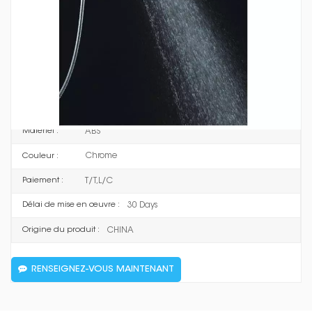
Dimension：100mm
Cette pomme de douche carrée à 4 modes de réglage garantit une
expérience de douche ultime. La pomme de douche à main multi-
fonctions à surpression est fabriquée en matériau écologique ABS avec
et avec buse en
une surface chromée exquise, empêche la rouille,
silicone anti-calcaire.
VT4003
Numéro d'article :
ABS
Matériel :
Chrome
Couleur :
T/T,L/C
Paiement :
30 Days
Délai de mise en œuvre :
CHINA
Origine du produit :
RENSEIGNEZ-VOUS MAINTENANT