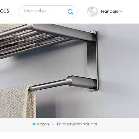
NOUS
Français
English
français
русский
español
Tiếng việt
Maison
Porte-serviettes noir mat