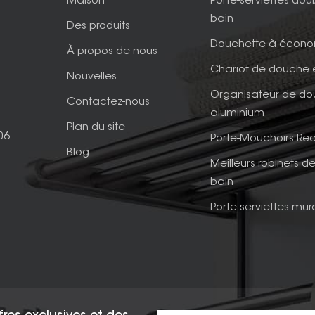
Maison
Porte-serviettes dou
bain
Des produits
Douchette à écono
À propos de nous
Chariot de douche 
Nouvelles
Organisateur de d
Contactez-nous
aluminium
Plan du site
06
Porte-Mouchoirs Rec
Blog
Meilleurs robinets de
bain
Porte-serviettes mur