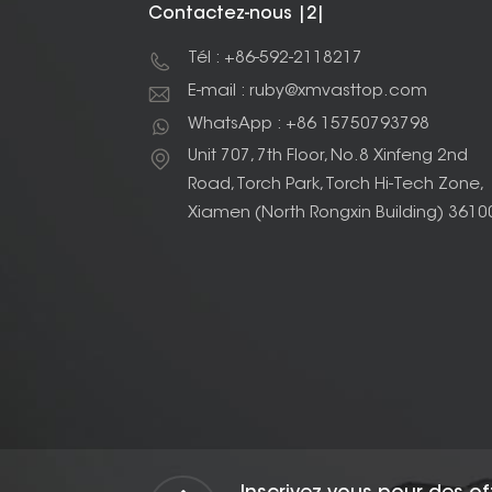
Contactez-nous |2|
Tél : +86-592-2118217
E-mail : ruby@xmvasttop.com
WhatsApp : +86 15750793798
Unit 707, 7th Floor, No.8 Xinfeng 2nd
Road, Torch Park, Torch Hi-Tech Zone,
Xiamen (North Rongxin Building) 3610