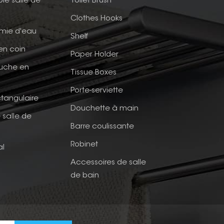
ble salle de
Toilet Brush
Clothes Hooks
mie d'eau
Shelf
en coin
Paper Holder
ouche en
Tissue Boxes
Porte-serviette
tangulaire
Douchette à main
 salle de
Barre coulissante
Robinet
al
Accessoires de salle
de bain