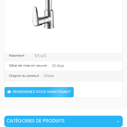
pratiques. Ce robinet est conçu pour être utilisé dans les
cuisines résidentielles et est parfait pour laver la vaisselle,
préparer les aliments et nettoyer les dégâts.
F2038
Numéro d'article :
Brass
Matériel :
Chrome finished
Couleur :
T/T, L/C
Paiement :
30 days
Délai de mise en œuvre :
China
Origine du produit :
RENSEIGNEZ-VOUS MAINTENANT
CATÉGORIES DE PRODUITS