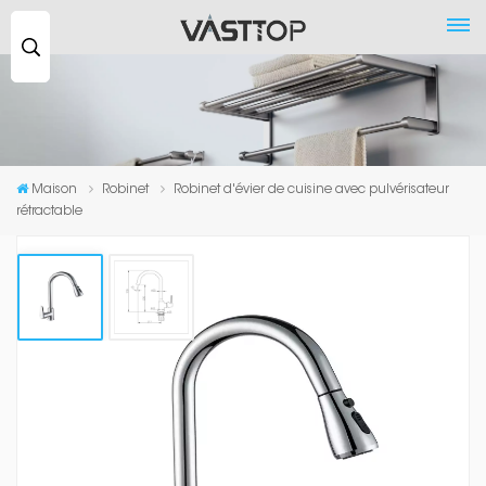
Recherche
...
Maison
Robinet
Robinet d'évier de cuisine avec pulvérisateur
rétractable
Robinet D'évier De Cuisine Avec
Pulvérisateur Rétractable
Notre robinet de cuisine à poignée unique en laiton avec
pulvérisateur rétractable est un robinet moderne de qualité
supérieure qui allie un design élégant à des fonctionnalités