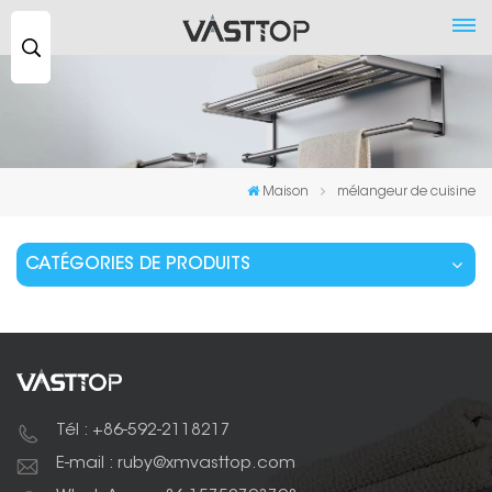
Recherche
...
Maison
mélangeur de cuisine
CATÉGORIES DE PRODUITS
Tél : +86-592-2118217
E-mail : ruby@xmvasttop.com