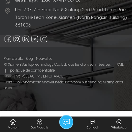
WhatsApp : +86 15750793798
Unit 707, 7th Floor, No.8 Xinfeng 2nd Road, Torch Park,
Torch Hi-Tech Zone, Xiamen (North Rongxin Building)
361006
Plan du site
Blog
Nouvelles
© Xiamen Vasttop Technology Co., Ltd. Tous les droits sont réservés .
XML
|
politique de confidentialité
IPv6 RÉSEAU PRIS EN CHARGE
Links :
Gowlybathroom
Shower head
Bathroom Suspending Sliding door
roller
Maison
Des Produits
Contact
WhatsApp