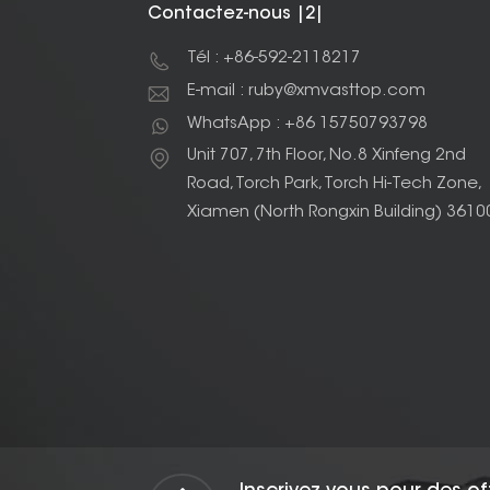
Contactez-nous |2|
Tél : +86-592-2118217
E-mail : ruby@xmvasttop.com
WhatsApp : +86 15750793798
Unit 707, 7th Floor, No.8 Xinfeng 2nd
Road, Torch Park, Torch Hi-Tech Zone,
Xiamen (North Rongxin Building) 3610