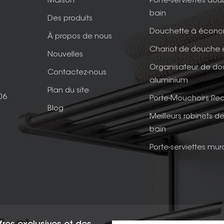
Maison
Porte-serviettes dou
bain
Des produits
Douchette à écono
À propos de nous
Chariot de douche 
Nouvelles
Organisateur de d
Contactez-nous
aluminium
Plan du site
06
Porte-Mouchoirs Rec
Blog
Meilleurs robinets de
bain
Porte-serviettes mur