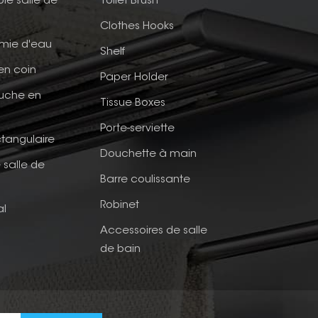
ble salle de
Toilet Brush
Clothes Hooks
mie d'eau
Shelf
en coin
Paper Holder
ouche en
Tissue Boxes
Porte-serviette
tangulaire
Douchette à main
 salle de
Barre coulissante
Robinet
al
Accessoires de salle
de bain