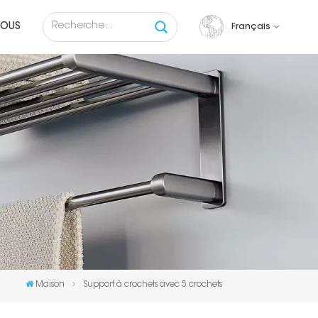
NOUS
Français
English
français
русский
español
Tiếng việt
Maison
Support à crochets avec 5 crochets