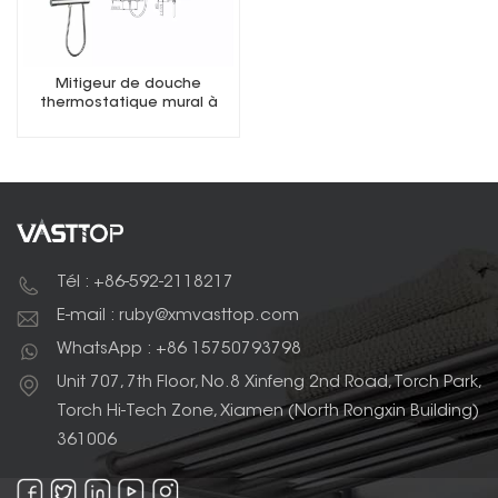
Mitigeur de douche
thermostatique mural à
trois fonctions
Tél : +86-592-2118217
E-mail : ruby@xmvasttop.com
WhatsApp : +86 15750793798
Unit 707, 7th Floor, No.8 Xinfeng 2nd Road, Torch Park,
Torch Hi-Tech Zone, Xiamen (North Rongxin Building)
361006