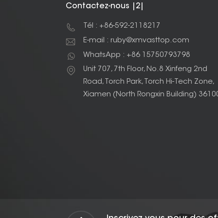
Contactez-nous |2|
Tél : +86-592-2118217
E-mail : ruby@xmvasttop.com
WhatsApp : +86 15750793798
Unit 707, 7th Floor, No.8 Xinfeng 2nd
Road, Torch Park, Torch Hi-Tech Zone,
Xiamen (North Rongxin Building) 3610