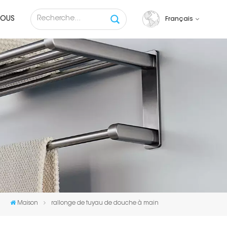
NOUS
Français
English
français
русский
español
Tiếng việt
Maison
rallonge de tuyau de douche à main