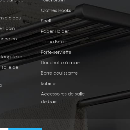
ble salle de
Toilet Brush
Clothes Hooks
mie d'eau
Shelf
en coin
Paper Holder
ouche en
Tissue Boxes
Porte-serviette
tangulaire
Douchette à main
 salle de
Barre coulissante
Robinet
al
Accessoires de salle
de bain