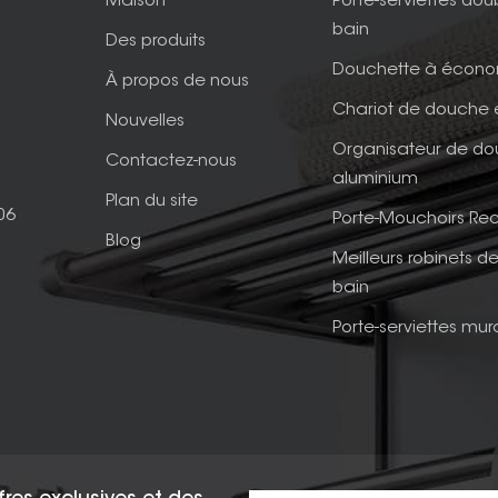
Maison
Porte-serviettes dou
bain
Des produits
Douchette à écono
À propos de nous
Chariot de douche 
Nouvelles
Organisateur de d
Contactez-nous
aluminium
Plan du site
06
Porte-Mouchoirs Rec
Blog
Meilleurs robinets de
bain
Porte-serviettes mur