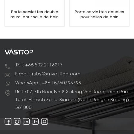
Porte-serviettes double
Porte-serviettes doubles
mural pour salle de bain
pour salles de bain
Tél : +86-592-2118217
E-mail : ruby@xmvasttop.com
WhatsApp : +86 15750793798
Unit 707, 7th Floor, No.8 Xinfeng 2nd Road, Torch Park,
Torch Hi-Tech Zone, Xiamen (North Rongxin Building)
361006