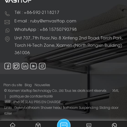
Tél : +86-592-2118217
E-mail : ruby@xmvasttop.com
WhatsApp : +86 15750793798
Unit 707, 7th Floor, No.8 Xinfeng 2nd Road, Torch Park,
Torch Hi-Tech Zone, Xiamen (North Rongxin Building)
361006
Plan du site
Blog
Nouvelles
© Xiamen Vasttop Technology Co., Ltd. Tous les droits sont réservés .
XML
|
politique de confidentialité
IPv6 RÉSEAU PRIS EN CHARGE
Links :
Gowlybathroom
Shower head
Bathroom Suspending Sliding door
roller