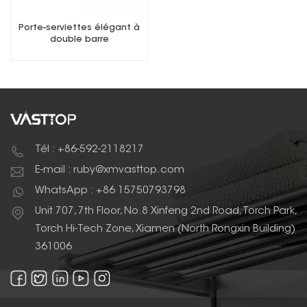
Porte-serviettes élégant à
double barre
Tél : +86-592-2118217
E-mail : ruby@xmvasttop.com
WhatsApp : +86 15750793798
Unit 707, 7th Floor, No.8 Xinfeng 2nd Road, Torch Park,
Torch Hi-Tech Zone, Xiamen (North Rongxin Building)
361006