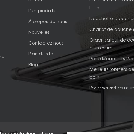
Maison
Porte-serviettes dou
bain
Des produits
Douchette à écono
À propos de nous
Chariot de douche 
Nouvelles
Organisateur de d
Contactez-nous
aluminium
Plan du site
06
Porte-Mouchoirs Rec
Blog
Meilleurs robinets de
bain
Porte-serviettes mur