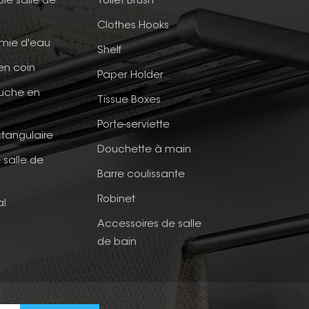
ble salle de
Toilet Brush
Clothes Hooks
mie d'eau
Shelf
en coin
Paper Holder
ouche en
Tissue Boxes
Porte-serviette
tangulaire
Douchette à main
 salle de
Barre coulissante
Robinet
al
Accessoires de salle
de bain