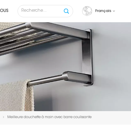
NOUS
Français
English
français
русский
español
Tiếng việt
Meilleure douchette à main avec barre coulissante