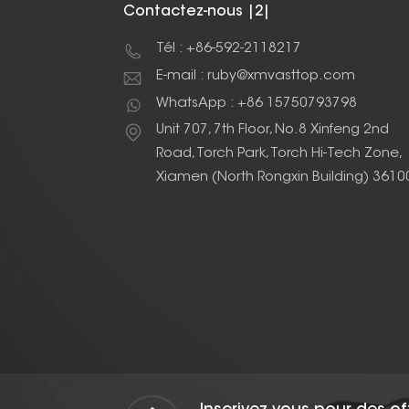
Contactez-nous |2|
Tél : +86-592-2118217
E-mail : ruby@xmvasttop.com
WhatsApp : +86 15750793798
Unit 707, 7th Floor, No.8 Xinfeng 2nd
Road, Torch Park, Torch Hi-Tech Zone,
Xiamen (North Rongxin Building) 3610